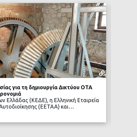
ΚΕΔΕ
29 ΙΟΥΝΊΟΥ,
ίας για τη δημιουργία Δικτύου ΟΤΑ
ΚΕΔΕ: 
ηρονομιά
ρόλος 
ν Ελλάδας (ΚΕΔΕ), η Ελληνική Εταιρεία
Ο Πρόε
 Αυτοδιοίκησης (ΕΕΤΑΑ) και…
Κλιματ
ΒΑΣΤΕ ΠΕΡΙΣΣΟΤΕΡΑ