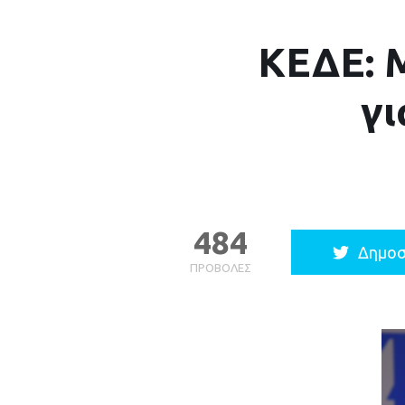
ΚΕΔΕ: 
γι
484
Δημοσ
ΠΡΟΒΟΛΈΣ