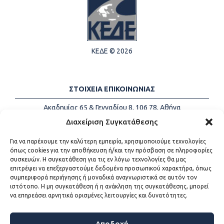
ΚΕΔΕ © 2026
ΣΤΟΙΧΕΙΑ ΕΠΙΚΟΙΝΩΝΙΑΣ
Ακαδημίας 65 & Γενναδίου 8, 106 78, Αθήνα
Τηλέφωνα:
+30 213-2147500
Διαχείριση Συγκατάθεσης
Email:
info@kede.gr
Για να παρέχουμε την καλύτερη εμπειρία, χρησιμοποιούμε τεχνολογίες
όπως cookies για την αποθήκευση ή/και την πρόσβαση σε πληροφορίες
συσκευών. Η συγκατάθεση για τις εν λόγω τεχνολογίες θα μας
επιτρέψει να επεξεργαστούμε δεδομένα προσωπικού χαρακτήρα, όπως
ΧΡΗΣΙΜΟΙ ΣΥΝΔΕΣΜΟΙ
συμπεριφορά περιήγησης ή μοναδικά αναγνωριστικά σε αυτόν τον
ιστότοπο. Η μη συγκατάθεση ή η ανάκληση της συγκατάθεσης, μπορεί
Η ΚΕΔΕ
να επηρεάσει αρνητικά ορισμένες λειτουργίες και δυνατότητες.
Επικοινωνία
Sitemap
Προσβασιμότητα
Αποδοχή