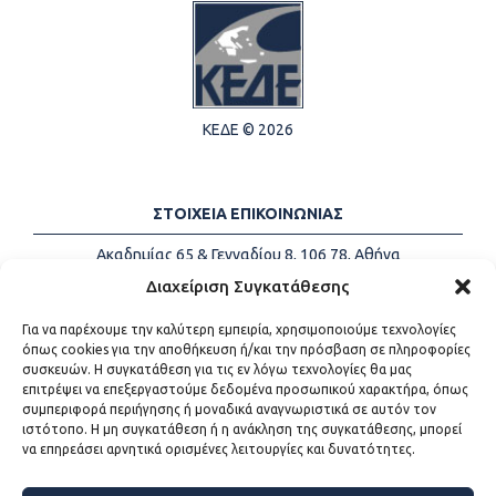
ΚΕΔΕ © 2026
ΣΤΟΙΧΕΙΑ ΕΠΙΚΟΙΝΩΝΙΑΣ
Ακαδημίας 65 & Γενναδίου 8, 106 78, Αθήνα
Τηλέφωνα:
+30 213-2147500
Διαχείριση Συγκατάθεσης
Email:
info@kede.gr
Για να παρέχουμε την καλύτερη εμπειρία, χρησιμοποιούμε τεχνολογίες
όπως cookies για την αποθήκευση ή/και την πρόσβαση σε πληροφορίες
συσκευών. Η συγκατάθεση για τις εν λόγω τεχνολογίες θα μας
επιτρέψει να επεξεργαστούμε δεδομένα προσωπικού χαρακτήρα, όπως
ΧΡΗΣΙΜΟΙ ΣΥΝΔΕΣΜΟΙ
συμπεριφορά περιήγησης ή μοναδικά αναγνωριστικά σε αυτόν τον
ιστότοπο. Η μη συγκατάθεση ή η ανάκληση της συγκατάθεσης, μπορεί
Η ΚΕΔΕ
να επηρεάσει αρνητικά ορισμένες λειτουργίες και δυνατότητες.
Επικοινωνία
Sitemap