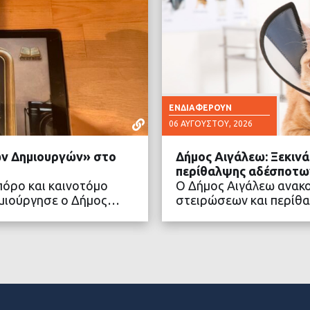
ΕΝΔΙΑΦΈΡΟΥΝ
06 ΑΥΓΟΎΣΤΟΥ, 2026
νών Δημιουργών» στο
Δήμος Αιγάλεω: Ξεκιν
περίθαλψης αδέσποτω
πόρο και καινοτόμο
Ο Δήμος Αιγάλεω ανακ
δημιούργησε ο Δήμος…
στειρώσεων και περίθ
ΤΕΡΑ
ΔΙΑ