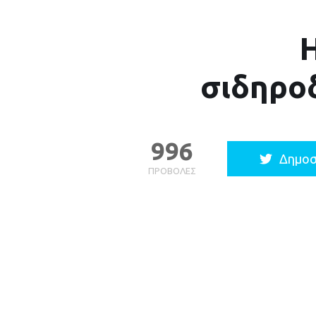
Η
σιδηρο
996
Δημοσ
ΠΡΟΒΟΛΈΣ