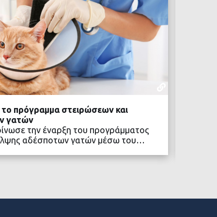
ΕΝΔΙΑΦΈΡ
04 ΑΥΓΟΎΣΤ
ά το πρόγραμμα στειρώσεων και
Πολιτι
ν γατών
Το «Πο
οίνωσε την έναρξη του προγράμματος
συνεχίζ
αλψης αδέσποτων γατών μέσω του…
κοινότ
ΒΑΣΤΕ ΠΕΡΙΣΣΟΤΕΡΑ