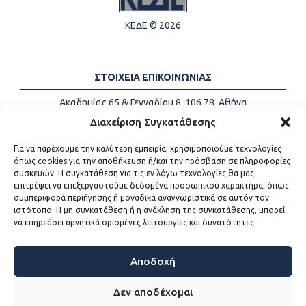
ΚΕΔΕ © 2026
ΣΤΟΙΧΕΙΑ ΕΠΙΚΟΙΝΩΝΙΑΣ
Ακαδημίας 65 & Γενναδίου 8, 106 78, Αθήνα
Τηλέφωνα:
+30 213-2147500
Διαχείριση Συγκατάθεσης
Email:
info@kede.gr
Για να παρέχουμε την καλύτερη εμπειρία, χρησιμοποιούμε τεχνολογίες
όπως cookies για την αποθήκευση ή/και την πρόσβαση σε πληροφορίες
συσκευών. Η συγκατάθεση για τις εν λόγω τεχνολογίες θα μας
επιτρέψει να επεξεργαστούμε δεδομένα προσωπικού χαρακτήρα, όπως
ΧΡΗΣΙΜΟΙ ΣΥΝΔΕΣΜΟΙ
συμπεριφορά περιήγησης ή μοναδικά αναγνωριστικά σε αυτόν τον
ιστότοπο. Η μη συγκατάθεση ή η ανάκληση της συγκατάθεσης, μπορεί
Η ΚΕΔΕ
να επηρεάσει αρνητικά ορισμένες λειτουργίες και δυνατότητες.
Επικοινωνία
Sitemap
Προσβασιμότητα
Αποδοχή
Όροι χρήσης
Δεν αποδέχομαι