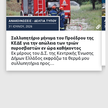
ΑΝΑΚΟΙΝΏΣΕΙΣ - ΔΕΛΤΊΑ ΤΎΠΟΥ
ΑΝ
31 ΙΟΥΛΊΟΥ, 2026
31
Συλλυπητήριο μήνυμα του Προέδρου της
ΚΕΔΕ για την απώλεια των τριών
πυροσβεστών εν ώρα καθήκοντος
Εκ μέρους του Δ.Σ. της Κεντρικής Ένωσης
ΔΙΑΒΑΣΤΕ ΠΕΡΙΣΣΟΤΕΡΑ
Δήμων Ελλάδος εκφράζω τα θερμά μου
συλλυπητήρια προς…