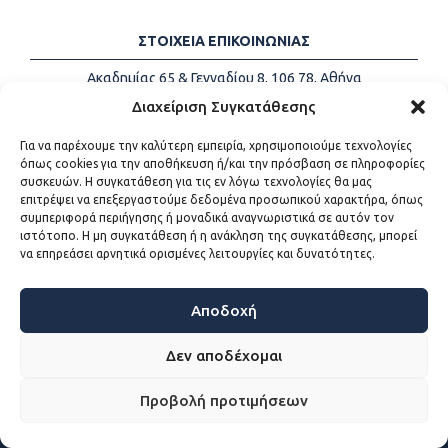
ΣΤΟΙΧΕΙΑ ΕΠΙΚΟΙΝΩΝΙΑΣ
Ακαδημίας 65 & Γενναδίου 8, 106 78, Αθήνα
Τηλέφωνα:
+30 213-2147500
Διαχείριση Συγκατάθεσης
Email:
info@kede.gr
Για να παρέχουμε την καλύτερη εμπειρία, χρησιμοποιούμε τεχνολογίες
όπως cookies για την αποθήκευση ή/και την πρόσβαση σε πληροφορίες
συσκευών. Η συγκατάθεση για τις εν λόγω τεχνολογίες θα μας
επιτρέψει να επεξεργαστούμε δεδομένα προσωπικού χαρακτήρα, όπως
ΧΡΗΣΙΜΟΙ ΣΥΝΔΕΣΜΟΙ
συμπεριφορά περιήγησης ή μοναδικά αναγνωριστικά σε αυτόν τον
ιστότοπο. Η μη συγκατάθεση ή η ανάκληση της συγκατάθεσης, μπορεί
Η ΚΕΔΕ
να επηρεάσει αρνητικά ορισμένες λειτουργίες και δυνατότητες.
Επικοινωνία
Sitemap
Προσβασιμότητα
Αποδοχή
Όροι χρήσης
Δεν αποδέχομαι
Προβολή προτιμήσεων
WEB DEVELOPMENT BY
ΕΓΚΡΙΤΟΣ GROUP - ΣΥΝΕΡΓΑΣΙΑ Α.Ε.