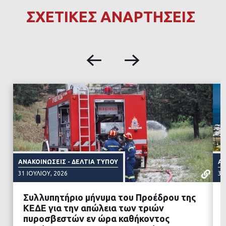
ΣΧΕΤΙΚΕΣ ΑΝΑΡΤΗΣΕΙΣ
ΑΝΑΚΟΙΝΏΣΕΙΣ - ΔΕΛΤΊΑ ΤΎΠΟΥ
ΑΝ
31 ΙΟΥΛΊΟΥ, 2026
31
Συλλυπητήριο μήνυμα του Προέδρου της
ΚΕΔΕ για την απώλεια των τριών
πυροσβεστών εν ώρα καθήκοντος