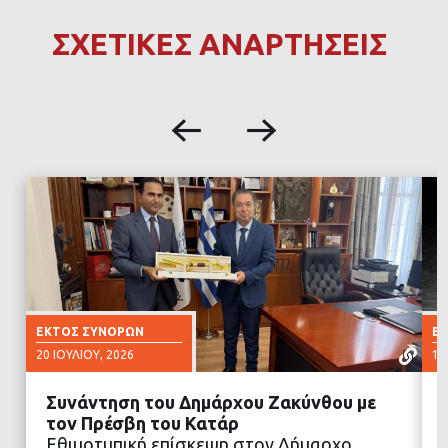
ΣΧΕΤΙΚΕΣ ΑΝΑΡΤΗΣΕΙΣ
ΕΚΤΌΣ ΣΥΝΌΡΩΝ
Ε
20 ΙΟΥΛΊΟΥ, 2026
17
Συνάντηση του Δημάρχου Ζακύνθου με
τον Πρέσβη του Κατάρ
Εθιμοτυπική επίσκεψη στον Δήμαρχο