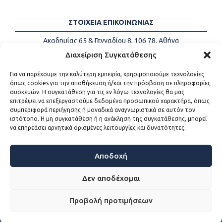
ΣΤΟΙΧΕΙΑ ΕΠΙΚΟΙΝΩΝΙΑΣ
Ακαδημίας 65 & Γενναδίου 8, 106 78, Αθήνα
Τηλέφωνα:
+30 213-2147500
Διαχείριση Συγκατάθεσης
Email:
info@kede.gr
Για να παρέχουμε την καλύτερη εμπειρία, χρησιμοποιούμε τεχνολογίες
όπως cookies για την αποθήκευση ή/και την πρόσβαση σε πληροφορίες
συσκευών. Η συγκατάθεση για τις εν λόγω τεχνολογίες θα μας
επιτρέψει να επεξεργαστούμε δεδομένα προσωπικού χαρακτήρα, όπως
ΧΡΗΣΙΜΟΙ ΣΥΝΔΕΣΜΟΙ
συμπεριφορά περιήγησης ή μοναδικά αναγνωριστικά σε αυτόν τον
ιστότοπο. Η μη συγκατάθεση ή η ανάκληση της συγκατάθεσης, μπορεί
Η ΚΕΔΕ
να επηρεάσει αρνητικά ορισμένες λειτουργίες και δυνατότητες.
Επικοινωνία
Sitemap
Προσβασιμότητα
Αποδοχή
Όροι χρήσης
Δεν αποδέχομαι
Προβολή προτιμήσεων
WEB DEVELOPMENT BY
ΕΓΚΡΙΤΟΣ GROUP - ΣΥΝΕΡΓΑΣΙΑ Α.Ε.