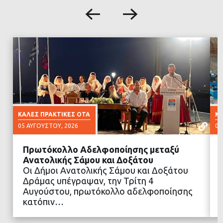
ΚΑΛΈΣ ΠΡΑΚΤΙΚΈΣ ΟΤΑ
ΚΑ
05 ΑΥΓΟΎΣΤΟΥ, 2026
03
Πρωτόκολλο Αδελφοποίησης μεταξύ
Ανατολικής Σάμου και Δοξάτου
Οι Δήμοι Ανατολικής Σάμου και Δοξάτου
Δράμας υπέγραψαν, την Τρίτη 4
ΔΙΑΒΑΣΤΕ ΠΕΡΙΣΣΟΤΕΡΑ
Αυγούστου, πρωτόκολλο αδελφοποίησης
κατόπιν…