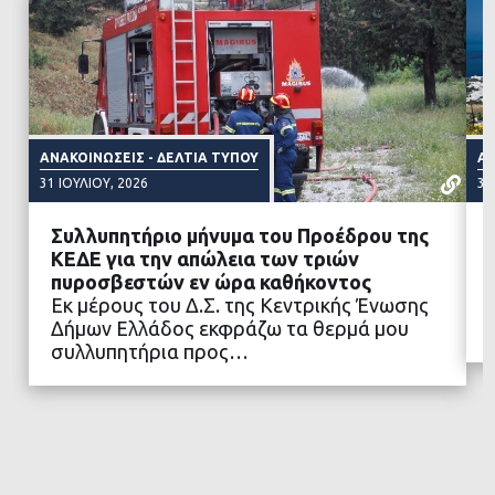
ΑΝΑΚΟΙΝΏΣΕΙΣ - ΔΕΛΤΊΑ ΤΎΠΟΥ
ΑΝ
31 ΙΟΥΛΊΟΥ, 2026
31
Συλλυπητήριο μήνυμα του Προέδρου της
ΚΕΔΕ για την απώλεια των τριών
πυροσβεστών εν ώρα καθήκοντος
Εκ μέρους του Δ.Σ. της Κεντρικής Ένωσης
ΔΙΑΒΑΣΤΕ ΠΕΡΙΣΣΟΤΕΡΑ
Δήμων Ελλάδος εκφράζω τα θερμά μου
συλλυπητήρια προς…