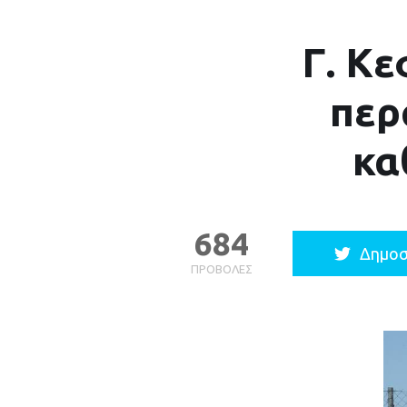
Γ. Κε
περ
κα
684
Δημοσ
ΠΡΟΒΟΛΈΣ