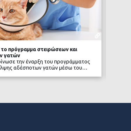
ΕΝΔΙΑΦΈΡ
04 ΑΥΓΟΎΣΤ
ά το πρόγραμμα στειρώσεων και
Πολιτι
ν γατών
Το «Πο
οίνωσε την έναρξη του προγράμματος
συνεχίζ
αλψης αδέσποτων γατών μέσω του…
κοινότ
ΒΑΣΤΕ ΠΕΡΙΣΣΟΤΕΡΑ