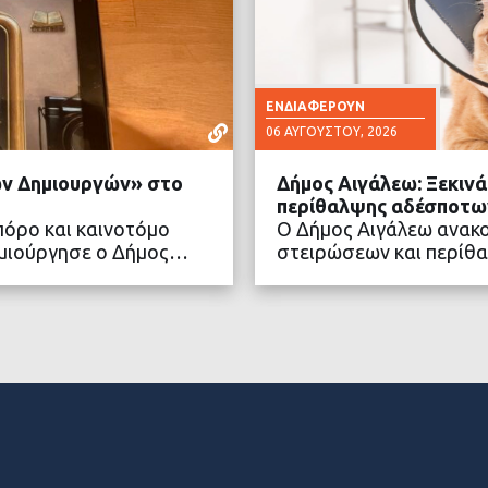
ΕΝΔΙΑΦΈΡΟΥΝ
06 ΑΥΓΟΎΣΤΟΥ, 2026
νών Δημιουργών» στο
Δήμος Αιγάλεω: Ξεκιν
περίθαλψης αδέσποτω
πόρο και καινοτόμο
Ο Δήμος Αιγάλεω ανακ
δημιούργησε ο Δήμος…
στειρώσεων και περίθ
ΤΕΡΑ
ΔΙΑ