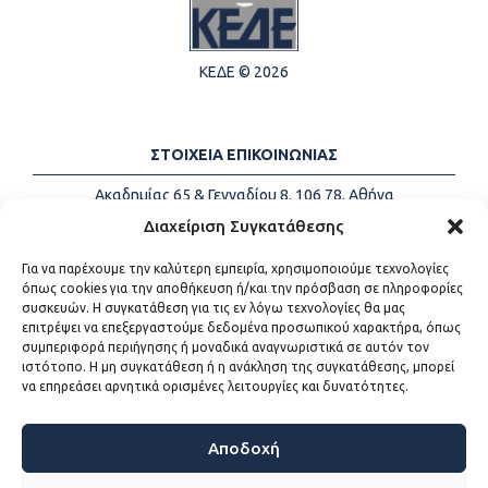
ΚΕΔΕ © 2026
ΣΤΟΙΧΕΙΑ ΕΠΙΚΟΙΝΩΝΙΑΣ
Ακαδημίας 65 & Γενναδίου 8, 106 78, Αθήνα
Τηλέφωνα:
+30 213-2147500
Διαχείριση Συγκατάθεσης
Email:
info@kede.gr
Για να παρέχουμε την καλύτερη εμπειρία, χρησιμοποιούμε τεχνολογίες
όπως cookies για την αποθήκευση ή/και την πρόσβαση σε πληροφορίες
συσκευών. Η συγκατάθεση για τις εν λόγω τεχνολογίες θα μας
επιτρέψει να επεξεργαστούμε δεδομένα προσωπικού χαρακτήρα, όπως
ΧΡΗΣΙΜΟΙ ΣΥΝΔΕΣΜΟΙ
συμπεριφορά περιήγησης ή μοναδικά αναγνωριστικά σε αυτόν τον
ιστότοπο. Η μη συγκατάθεση ή η ανάκληση της συγκατάθεσης, μπορεί
Η ΚΕΔΕ
να επηρεάσει αρνητικά ορισμένες λειτουργίες και δυνατότητες.
Επικοινωνία
Sitemap
Προσβασιμότητα
Αποδοχή
Όροι χρήσης