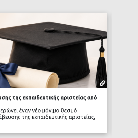
ΡΕΠΟΡΤΆΖ
07 ΑΥΓΟΎΣΤ
σης της εκπαιδευτικής αριστείας από
Συνάντ
Αθλητι
ερώνει έναν νέο μόνιμο θεσμό
Ο Δήμα
άβευσης της εκπαιδευτικής αριστείας,
τον Αν
Αθλητ
ΒΑΣΤΕ ΠΕΡΙΣΣΟΤΕΡΑ