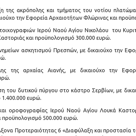
η της ακρόπολης και τμήματος του νοτίου πλατώμα
καιούχο την Εφορεία Αρχαιοτήτων Φλώρινας και προϋπ
οιχογραφιών Ιερού Ναού Αγίου Νικολάου του Κυριτζ
αστοριάς και προϋπολογισμό 300.000 ευρώ.
νημείων ασκητισμού Πρεσπών, με δικαιούχο την Εφο
ρώ.
λης της αρχαίας Αιανής, με δικαιούχο την Εφορ
υρώ.
η του δυτικού πύργου στο κάστρο Σερβίων, με δικα
 1.400.000 ευρώ.
και οροφογραφίας Ιερού Ναού Αγίου Λουκά Καστορι
 προϋπολογισμό 500.000 ευρώ.
Άξονα Προτεραιότητας 6 «Διαφύλαξη και προστασία 