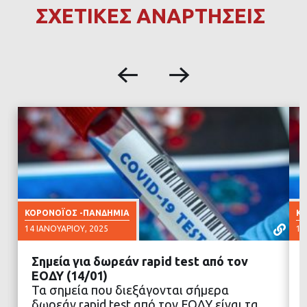
ΣΧΕΤΙΚΕΣ ΑΝΑΡΤΗΣΕΙΣ
ΚΟΡΟΝΟΪΟΣ -ΠΑΝΔΗΜΙΑ
ΚΟ
14 ΙΑΝΟΥΑΡΊΟΥ, 2025
10
Σημεία για δωρεάν rapid test από τον
ΕΟΔΥ (14/01)
Τα σημεία που διεξάγονται σήμερα
δωρεάν rapid test από τον ΕΟΔΥ είναι τα