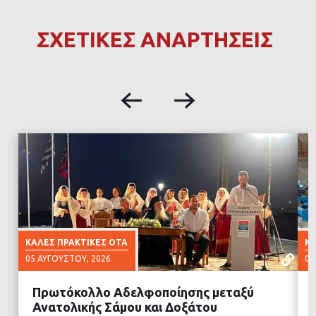
ΣΧΕΤΙΚΕΣ ΑΝΑΡΤΗΣΕΙΣ
ΚΑΛΈΣ ΠΡΑΚΤΙΚΈΣ ΟΤΑ
ΚΑ
05 ΑΥΓΟΎΣΤΟΥ, 2026
03
Πρωτόκολλο Αδελφοποίησης μεταξύ
Ανατολικής Σάμου και Δοξάτου