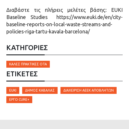
Διαβάστε τις πλήρεις μελέτες βάσης: EUKI
Baseline Studies https://www.euki.de/en/city-
baseline-reports-on-local-waste-streams-and-
policies-riga-tartu-kavala-barcelona/
ΚΑΤΗΓΟΡΙΕΣ
ΚΑΛΈΣ ΠΡΑΚΤΙΚΈΣ ΟΤΑ
ΕΤΙΚΈΤΕΣ
EUKI
ΔΉΜΟΣ ΚΑΒΆΛΑΣ
ΔΙΑΧΕΊΡΙΣΗ ΑΕΕΚ ΑΠΟΒΛΉΤΩΝ
ΈΡΓΟ CURE+