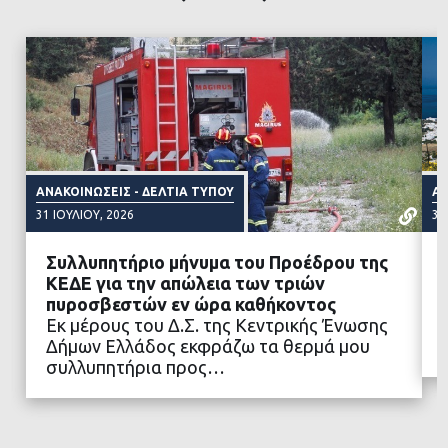
ΑΝΑΚΟΙΝΏΣΕΙΣ - ΔΕΛΤΊΑ ΤΎΠΟΥ
ΑΝ
31 ΙΟΥΛΊΟΥ, 2026
31
Συλλυπητήριο μήνυμα του Προέδρου της
ΚΕΔΕ για την απώλεια των τριών
πυροσβεστών εν ώρα καθήκοντος
Εκ μέρους του Δ.Σ. της Κεντρικής Ένωσης
ΔΙΑΒΑΣΤΕ ΠΕΡΙΣΣΟΤΕΡΑ
Δήμων Ελλάδος εκφράζω τα θερμά μου
συλλυπητήρια προς…