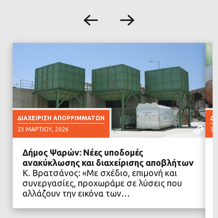
ΔΙΑΧΕΊΡΙΣΗ ΑΠΟΡΡΙΜΜΆΤΩΝ
ΔΙ
23 ΜΑΡΤΊΟΥ, 2026
10
Δήμος Ψαρών: Νέες υποδομές
ανακύκλωσης και διαχείρισης αποβλήτων
Κ. Βρατσάνος: «Με σχέδιο, επιμονή και
συνεργασίες, προχωράμε σε λύσεις που
ΔΙΑΒΑΣΤΕ ΠΕΡΙΣΣΟΤΕΡΑ
αλλάζουν την εικόνα των…