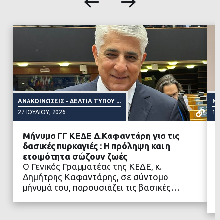
ΑΝΑΚΟΙΝΏΣΕΙΣ - ΔΕΛΤΊΑ ΤΎΠΟΥ ...
NE
27 ΙΟΥΛΊΟΥ, 2026
15
Μήνυμα ΓΓ ΚΕΔΕ Δ.Καφαντάρη για τις
δασικές πυρκαγιές : Η πρόληψη και η
ετοιμότητα σώζουν ζωές
Ο Γενικός Γραμματέας της ΚΕΔΕ, κ.
ΔΙΑΒΑΣΤΕ ΠΕΡΙΣΣΟΤΕΡΑ
Δημήτρης Καφαντάρης, σε σύντομο
μήνυμά του, παρουσιάζει τις βασικές…