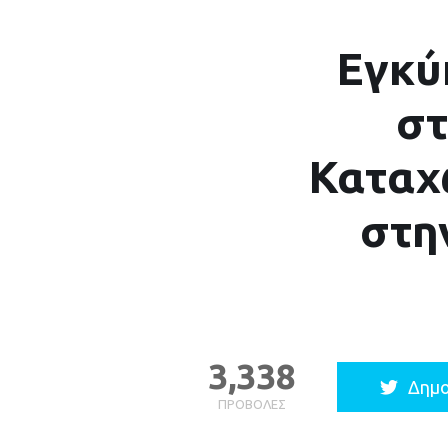
Εγκύ
στ
Καταχ
στη
3,338
Δημο
ΠΡΟΒΟΛΈΣ