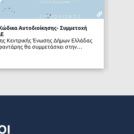
ΥΠΟΥΡΓΕΊΟ
16 ΙΟΥΝΊΟΥ,
 Κώδικα Αυτοδιοίκησης- Συμμετοχή
ΥΠΕΣ: 
ΔΕ
αιτήσε
της Κεντρικής Ένωσης Δήμων Ελλάδας
οδικής
αφαντάρης θα συμμετάσχει στην…
Με από
τροποι
ΒΑΣΤΕ ΠΕΡΙΣΣΟΤΕΡΑ
χρημα
ΟΙ