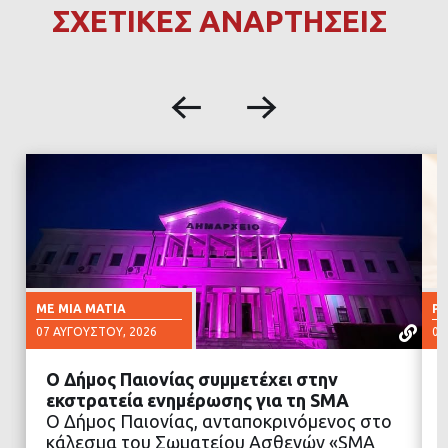
ΣΧΕΤΙΚΕΣ ΑΝΑΡΤΗΣΕΙΣ
ΜΕ ΜΙΑ ΜΑΤΙΆ
Ρ
07 ΑΥΓΟΎΣΤΟΥ, 2026
07
Ο Δήμος Παιονίας συμμετέχει στην
εκστρατεία ενημέρωσης για τη SMA
Ο Δήμος Παιονίας, ανταποκρινόμενος στο
κάλεσμα του Σωματείου Ασθενών «SMA
ΔΙΑΒΑΣΤΕ ΠΕΡΙΣΣΟΤΕΡΑ