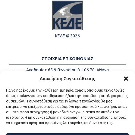
ΚΕΔΕ © 2026
ΣΤΟΙΧΕΙΑ ΕΠΙΚΟΙΝΩΝΙΑΣ
Ακαδημίας 65 & Γενναδίου 8, 106 78, Αθήνα
Τηλέφωνα:
+30 213-2147500
Διαχείριση Συγκατάθεσης
Email:
info@kede.gr
Για να παρέχουμε την καλύτερη εμπειρία, χρησιμοποιούμε τεχνολογίες
όπως cookies για την αποθήκευση ή/και την πρόσβαση σε πληροφορίες
συσκευών. Η συγκατάθεση για τις εν λόγω τεχνολογίες θα μας
επιτρέψει να επεξεργαστούμε δεδομένα προσωπικού χαρακτήρα, όπως
ΧΡΗΣΙΜΟΙ ΣΥΝΔΕΣΜΟΙ
συμπεριφορά περιήγησης ή μοναδικά αναγνωριστικά σε αυτόν τον
ιστότοπο. Η μη συγκατάθεση ή η ανάκληση της συγκατάθεσης, μπορεί
Η ΚΕΔΕ
να επηρεάσει αρνητικά ορισμένες λειτουργίες και δυνατότητες.
Επικοινωνία
Sitemap