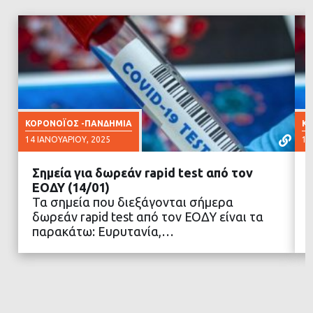
ΚΟΡΟΝΟΪΟΣ -ΠΑΝΔΗΜΙΑ
ΚΟ
14 ΙΑΝΟΥΑΡΊΟΥ, 2025
10
Σημεία για δωρεάν rapid test από τον
ΕΟΔΥ (14/01)
Τα σημεία που διεξάγονται σήμερα
δωρεάν rapid test από τον ΕΟΔΥ είναι τα
ΔΙΑΒΑΣΤΕ ΠΕΡΙΣΣΟΤΕΡΑ
παρακάτω: Ευρυτανία,…