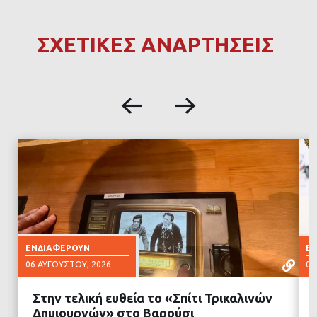
ΣΧΕΤΙΚΕΣ ΑΝΑΡΤΗΣΕΙΣ
ΕΝΔΙΑΦΈΡΟΥΝ
Ε
06 ΑΥΓΟΎΣΤΟΥ, 2026
06
Στην τελική ευθεία το «Σπίτι Τρικαλινών
Δημιουργών» στο Βαρούσι