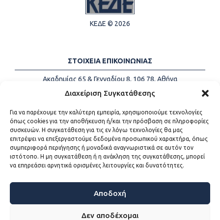
ΚΕΔΕ © 2026
ΣΤΟΙΧΕΙΑ ΕΠΙΚΟΙΝΩΝΙΑΣ
Ακαδημίας 65 & Γενναδίου 8, 106 78, Αθήνα
Τηλέφωνα:
+30 213-2147500
Διαχείριση Συγκατάθεσης
Email:
info@kede.gr
Για να παρέχουμε την καλύτερη εμπειρία, χρησιμοποιούμε τεχνολογίες
όπως cookies για την αποθήκευση ή/και την πρόσβαση σε πληροφορίες
συσκευών. Η συγκατάθεση για τις εν λόγω τεχνολογίες θα μας
επιτρέψει να επεξεργαστούμε δεδομένα προσωπικού χαρακτήρα, όπως
ΧΡΗΣΙΜΟΙ ΣΥΝΔΕΣΜΟΙ
συμπεριφορά περιήγησης ή μοναδικά αναγνωριστικά σε αυτόν τον
ιστότοπο. Η μη συγκατάθεση ή η ανάκληση της συγκατάθεσης, μπορεί
Η ΚΕΔΕ
να επηρεάσει αρνητικά ορισμένες λειτουργίες και δυνατότητες.
Επικοινωνία
Sitemap
Προσβασιμότητα
Αποδοχή
Όροι χρήσης
Δεν αποδέχομαι