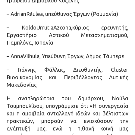
Γραφείου Δημάρχου Κοζάνης
– AdrianRăulea, υπεύθυνος Έργων (Ρουμανία)
– KoldoUrrutiaAzcona,κύριος ερευνητής,
Εργαστήριο Αστικού Μετασχηματισμού,
Παμπλόνα, Ισπανία
– AnnaVilhula, Υπεύθυνη Έργων, Δήμος Τάμπερε
– Γιάννης Φάλλας, Διευθυντής, Cluster
Βιοοικονομίας και Περιβάλλοντος Δυτικής
Μακεδονίας
Η αναπληρώτρια του δημάρχου, Νούλα
Τουμπουλίδου, υπογράμμισε ότι «Η συνεργασία
και η αμοιβαία ανταλλαγή ιδεών και βέλτιστων
πρακτικών, μπορούν να ενισχύσουν την
ανάπτυξή μας, ενώ η πιθανή κοινή μας