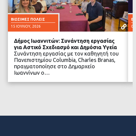
ΒΙΏΣΙΜΕΣ ΠΌΛΕΙΣ
ΒΙ
15 ΙΟΥΛΊΟΥ, 2026
02
Δήμος Ιωαννιτών: Συνάντηση εργασίας
για Αστικό Σχεδιασμό και Δημόσια Υγεία
Συνάντηση εργασίας με τον καθηγητή του
Πανεπιστημίου Columbia, Charles Branas,
ΔΙΑΒΑΣΤΕ ΠΕΡΙΣΣΟΤΕΡΑ
πραγματοποίησε στο Δημαρχείο
Ιωαννίνων ο…