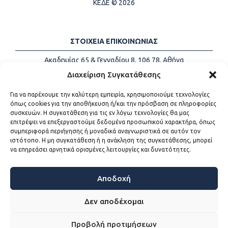
ΚΕΔΕ © 2026
ΣΤΟΙΧΕΙΑ ΕΠΙΚΟΙΝΩΝΙΑΣ
Ακαδημίας 65 & Γενναδίου 8, 106 78, Αθήνα
Τηλέφωνα:
+30 213-2147500
Διαχείριση Συγκατάθεσης
Email:
info@kede.gr
Για να παρέχουμε την καλύτερη εμπειρία, χρησιμοποιούμε τεχνολογίες
όπως cookies για την αποθήκευση ή/και την πρόσβαση σε πληροφορίες
συσκευών. Η συγκατάθεση για τις εν λόγω τεχνολογίες θα μας
επιτρέψει να επεξεργαστούμε δεδομένα προσωπικού χαρακτήρα, όπως
ΧΡΗΣΙΜΟΙ ΣΥΝΔΕΣΜΟΙ
συμπεριφορά περιήγησης ή μοναδικά αναγνωριστικά σε αυτόν τον
ιστότοπο. Η μη συγκατάθεση ή η ανάκληση της συγκατάθεσης, μπορεί
Η ΚΕΔΕ
να επηρεάσει αρνητικά ορισμένες λειτουργίες και δυνατότητες.
Επικοινωνία
Sitemap
Προσβασιμότητα
Αποδοχή
Όροι χρήσης
Δεν αποδέχομαι
Προβολή προτιμήσεων