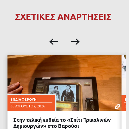
ΣΧΕΤΙΚΕΣ ΑΝΑΡΤΗΣΕΙΣ
ΕΝΔΙΑΦΈΡΟΥΝ
Ε
06 ΑΥΓΟΎΣΤΟΥ, 2026
06
Στην τελική ευθεία το «Σπίτι Τρικαλινών
Δημιουργών» στο Βαρούσι