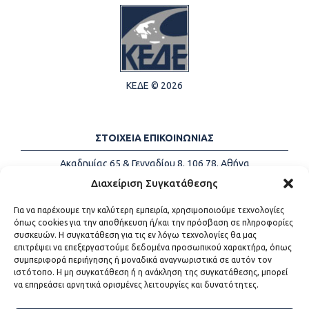
ΚΕΔΕ © 2026
ΣΤΟΙΧΕΙΑ ΕΠΙΚΟΙΝΩΝΙΑΣ
Ακαδημίας 65 & Γενναδίου 8, 106 78, Αθήνα
Τηλέφωνα:
+30 213-2147500
Διαχείριση Συγκατάθεσης
Email:
info@kede.gr
Για να παρέχουμε την καλύτερη εμπειρία, χρησιμοποιούμε τεχνολογίες
όπως cookies για την αποθήκευση ή/και την πρόσβαση σε πληροφορίες
συσκευών. Η συγκατάθεση για τις εν λόγω τεχνολογίες θα μας
επιτρέψει να επεξεργαστούμε δεδομένα προσωπικού χαρακτήρα, όπως
ΧΡΗΣΙΜΟΙ ΣΥΝΔΕΣΜΟΙ
συμπεριφορά περιήγησης ή μοναδικά αναγνωριστικά σε αυτόν τον
ιστότοπο. Η μη συγκατάθεση ή η ανάκληση της συγκατάθεσης, μπορεί
Η ΚΕΔΕ
να επηρεάσει αρνητικά ορισμένες λειτουργίες και δυνατότητες.
Επικοινωνία
Sitemap