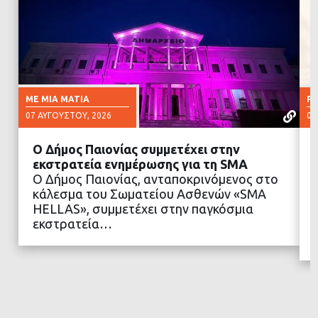
ΜΕ ΜΙΑ ΜΑΤΙΆ
Ρ
07 ΑΥΓΟΎΣΤΟΥ, 2026
07
Ο Δήμος Παιονίας συμμετέχει στην
εκστρατεία ενημέρωσης για τη SMA
Ο Δήμος Παιονίας, ανταποκρινόμενος στο
κάλεσμα του Σωματείου Ασθενών «SMA
ΔΙΑΒΑΣΤΕ ΠΕΡΙΣΣΟΤΕΡΑ
HELLAS», συμμετέχει στην παγκόσμια
εκστρατεία…