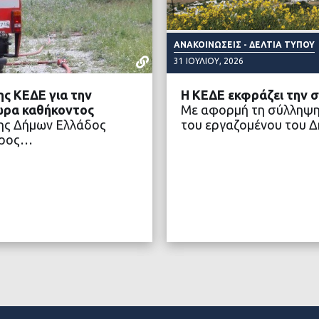
ΑΝΑΚΟΙΝΏΣΕΙΣ - ΔΕΛΤΊΑ ΤΎΠΟΥ
31 ΙΟΥΛΊΟΥ, 2026
ς ΚΕΔΕ για την
Η ΚΕΔΕ εκφράζει την 
ώρα καθήκοντος
Με αφορμή τη σύλληψη 
σης Δήμων Ελλάδος
του εργαζομένου του 
προς…
ΤΕΡΑ
ΔΙΑ