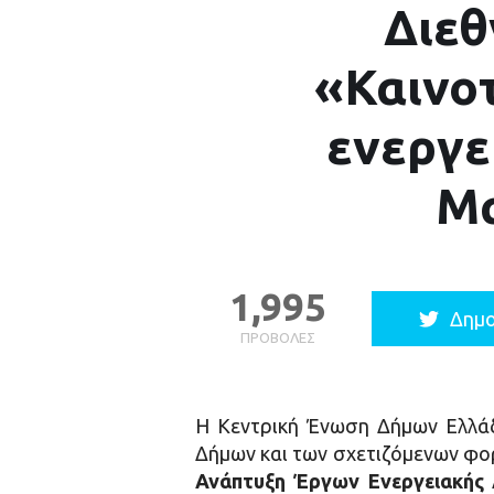
Διεθ
«Καινο
ενεργε
Μα
1,995
Δημο
ΠΡΟΒΟΛΈΣ
Η Κεντρική Ένωση Δήμων Ελλάδ
Δήμων και των σχετιζόμενων φορ
Ανάπτυξη Έργων Ενεργειακής 