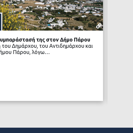
NEWSLETTER
29 ΙΟΥΛΊΟΥ,
συμπαράστασή της στον Δήμο Πάρου
Το ΔΣ 
του Δημάρχου, του Αντιδημάρχου και
Προγρά
Δήμου Πάρου, λόγω…
Κατανομ
της ΔΥΠ
ΒΑΣΤΕ ΠΕΡΙΣΣΟΤΕΡΑ
Η σχετι
ΤΟ ΦΕΚ 