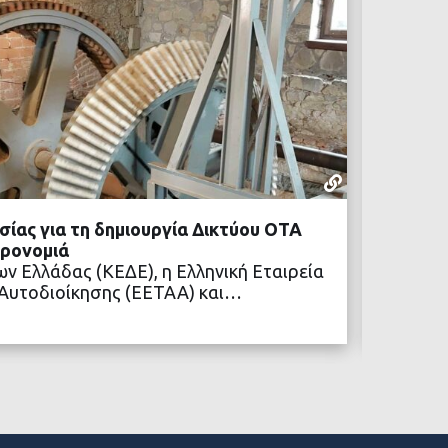
ΚΕΔΕ
29 ΙΟΥΝΊΟΥ,
ίας για τη δημιουργία Δικτύου ΟΤΑ
ΚΕΔΕ: 
ηρονομιά
ρόλος 
ν Ελλάδας (ΚΕΔΕ), η Ελληνική Εταιρεία
Ο Πρόε
 Αυτοδιοίκησης (ΕΕΤΑΑ) και…
Κλιματ
ΒΑΣΤΕ ΠΕΡΙΣΣΟΤΕΡΑ