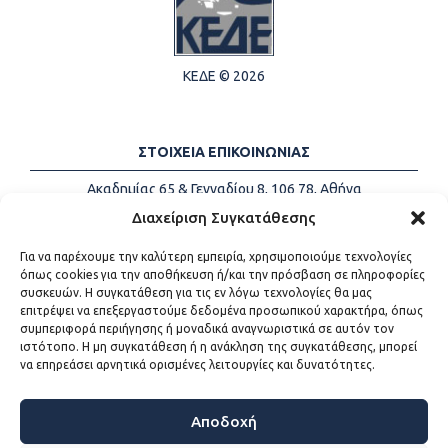
ΚΕΔΕ © 2026
ΣΤΟΙΧΕΙΑ ΕΠΙΚΟΙΝΩΝΙΑΣ
Ακαδημίας 65 & Γενναδίου 8, 106 78, Αθήνα
Τηλέφωνα:
+30 213-2147500
Διαχείριση Συγκατάθεσης
Email:
info@kede.gr
Για να παρέχουμε την καλύτερη εμπειρία, χρησιμοποιούμε τεχνολογίες
όπως cookies για την αποθήκευση ή/και την πρόσβαση σε πληροφορίες
συσκευών. Η συγκατάθεση για τις εν λόγω τεχνολογίες θα μας
επιτρέψει να επεξεργαστούμε δεδομένα προσωπικού χαρακτήρα, όπως
ΧΡΗΣΙΜΟΙ ΣΥΝΔΕΣΜΟΙ
συμπεριφορά περιήγησης ή μοναδικά αναγνωριστικά σε αυτόν τον
ιστότοπο. Η μη συγκατάθεση ή η ανάκληση της συγκατάθεσης, μπορεί
Η ΚΕΔΕ
να επηρεάσει αρνητικά ορισμένες λειτουργίες και δυνατότητες.
Επικοινωνία
Sitemap
Προσβασιμότητα
Αποδοχή
Όροι χρήσης