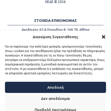
ΚΕΔΕ © 2026
ΣΤΟΙΧΕΙΑ ΕΠΙΚΟΙΝΩΝΙΑΣ
Ακαδημίας 65 & Γενναδίου 8, 106 78, Αθήνα
Τηλέφωνα:
+30 213-2147500
Διαχείριση Συγκατάθεσης
Email:
info@kede.gr
Για να παρέχουμε την καλύτερη εμπειρία, χρησιμοποιούμε τεχνολογίες
όπως cookies για την αποθήκευση ή/και την πρόσβαση σε πληροφορίες
συσκευών. Η συγκατάθεση για τις εν λόγω τεχνολογίες θα μας
επιτρέψει να επεξεργαστούμε δεδομένα προσωπικού χαρακτήρα, όπως
ΧΡΗΣΙΜΟΙ ΣΥΝΔΕΣΜΟΙ
συμπεριφορά περιήγησης ή μοναδικά αναγνωριστικά σε αυτόν τον
ιστότοπο. Η μη συγκατάθεση ή η ανάκληση της συγκατάθεσης, μπορεί
Η ΚΕΔΕ
να επηρεάσει αρνητικά ορισμένες λειτουργίες και δυνατότητες.
Επικοινωνία
Sitemap
Προσβασιμότητα
Αποδοχή
Όροι χρήσης
Δεν αποδέχομαι
Προβολή προτιμήσεων