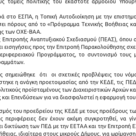
υς τομείς πολιτικής του εκάστοτε αρμόδιου Υπουρ
 στο ΕΣΠΑ, η Τοπική Αυτοδιοίκηση με την επιστημον
σει πόρους από το «Πρόγραμμα Τεχνικής Βοήθειας κ
ης των ΟΧΕ-ΒΑΑ.
 Επιτροπής Αναπτυξιακού Σχεδιασμού (ΠΕΑΣ), όπου 
νει εισηγήσεις προς την Επιτροπή Παρακολούθησης σχ
ριφερειακού Προγράμματος, το συντονισμό τους μ
ραμμάτων.
ς σημειώθηκε ότι οι σχετικές προβλέψεις του νόμ
στηκε η ανάγκη προετοιμασίας από την ΚΕΔΕ, τις ΠΕΔ
λιτικούς προϊσταμένους των Διαχειριστικών Αρχών και
και Επενδύσεων για να διασφαλιστεί η εφαρμογή του
σμός του προεδρείου της ΚΕΔΕ με τους προέδρους τω
 περιφέρειες δεν έχουν ακόμη συγκροτηθεί, να γί
ει δικτύωση των ΠΕΔ με την ΕΕΤΑΑ και την Επιτροπή
ήθειας, ιδιαίτερα στους μικρούς Δήμους, για ωρίμανσ