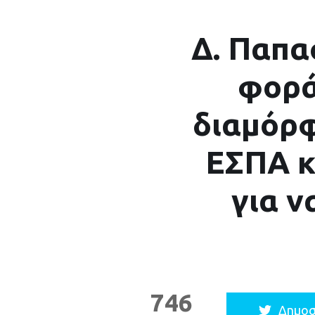
Δ. Παπα
φορά
διαμόρ
ΕΣΠΑ κ
για ν
746
Δημοσ