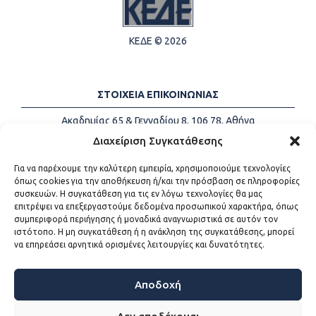
ΚΕΔΕ © 2026
ΣΤΟΙΧΕΙΑ ΕΠΙΚΟΙΝΩΝΙΑΣ
Ακαδημίας 65 & Γενναδίου 8, 106 78, Αθήνα
Τηλέφωνα:
+30 213-2147500
Διαχείριση Συγκατάθεσης
Email:
info@kede.gr
Για να παρέχουμε την καλύτερη εμπειρία, χρησιμοποιούμε τεχνολογίες
όπως cookies για την αποθήκευση ή/και την πρόσβαση σε πληροφορίες
συσκευών. Η συγκατάθεση για τις εν λόγω τεχνολογίες θα μας
επιτρέψει να επεξεργαστούμε δεδομένα προσωπικού χαρακτήρα, όπως
ΧΡΗΣΙΜΟΙ ΣΥΝΔΕΣΜΟΙ
συμπεριφορά περιήγησης ή μοναδικά αναγνωριστικά σε αυτόν τον
ιστότοπο. Η μη συγκατάθεση ή η ανάκληση της συγκατάθεσης, μπορεί
Η ΚΕΔΕ
να επηρεάσει αρνητικά ορισμένες λειτουργίες και δυνατότητες.
Επικοινωνία
Sitemap
Προσβασιμότητα
Αποδοχή
Όροι χρήσης