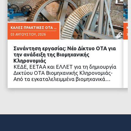
ΚΑΛΈΣ ΠΡΑΚΤΙΚΈΣ ΟΤΑ ...
ΚΑ
03 ΑΥΓΟΎΣΤΟΥ, 2026
30
Συνάντηση εργασίας: Νέο Δίκτυο ΟΤΑ για
την ανάδειξη της Βιομηχανικής
Κληρονομιάς
ΚΕΔΕ, ΕΕΤΑΑ και ΕΛΛΕΤ για τη δημιουργία
ΔΙΑΒΑΣΤΕ ΠΕΡΙΣΣΟΤΕΡΑ
Δικτύου ΟΤΑ Βιομηχανικής Κληρονομιάς-
Από τα εγκαταλελειμμένα βιομηχανικά…