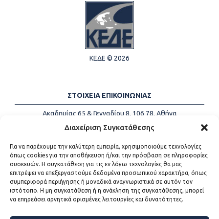
ΚΕΔΕ © 2026
ΣΤΟΙΧΕΙΑ ΕΠΙΚΟΙΝΩΝΙΑΣ
Ακαδημίας 65 & Γενναδίου 8, 106 78, Αθήνα
Τηλέφωνα:
+30 213-2147500
Διαχείριση Συγκατάθεσης
Email:
info@kede.gr
Για να παρέχουμε την καλύτερη εμπειρία, χρησιμοποιούμε τεχνολογίες
όπως cookies για την αποθήκευση ή/και την πρόσβαση σε πληροφορίες
συσκευών. Η συγκατάθεση για τις εν λόγω τεχνολογίες θα μας
επιτρέψει να επεξεργαστούμε δεδομένα προσωπικού χαρακτήρα, όπως
ΧΡΗΣΙΜΟΙ ΣΥΝΔΕΣΜΟΙ
συμπεριφορά περιήγησης ή μοναδικά αναγνωριστικά σε αυτόν τον
ιστότοπο. Η μη συγκατάθεση ή η ανάκληση της συγκατάθεσης, μπορεί
Η ΚΕΔΕ
να επηρεάσει αρνητικά ορισμένες λειτουργίες και δυνατότητες.
Επικοινωνία
Sitemap