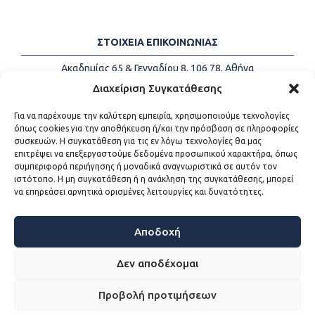
ΣΤΟΙΧΕΙΑ ΕΠΙΚΟΙΝΩΝΙΑΣ
Ακαδημίας 65 & Γενναδίου 8, 106 78, Αθήνα
Τηλέφωνα:
+30 213-2147500
Διαχείριση Συγκατάθεσης
Email:
info@kede.gr
Για να παρέχουμε την καλύτερη εμπειρία, χρησιμοποιούμε τεχνολογίες
όπως cookies για την αποθήκευση ή/και την πρόσβαση σε πληροφορίες
συσκευών. Η συγκατάθεση για τις εν λόγω τεχνολογίες θα μας
επιτρέψει να επεξεργαστούμε δεδομένα προσωπικού χαρακτήρα, όπως
ΧΡΗΣΙΜΟΙ ΣΥΝΔΕΣΜΟΙ
συμπεριφορά περιήγησης ή μοναδικά αναγνωριστικά σε αυτόν τον
ιστότοπο. Η μη συγκατάθεση ή η ανάκληση της συγκατάθεσης, μπορεί
Η ΚΕΔΕ
να επηρεάσει αρνητικά ορισμένες λειτουργίες και δυνατότητες.
Επικοινωνία
Sitemap
Προσβασιμότητα
Αποδοχή
Όροι χρήσης
Δεν αποδέχομαι
Προβολή προτιμήσεων
WEB DEVELOPMENT BY
ΕΓΚΡΙΤΟΣ GROUP - ΣΥΝΕΡΓΑΣΙΑ Α.Ε.