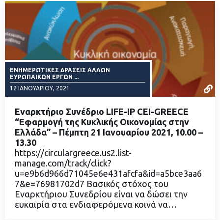
ΕΝΗΜΕΡΩΤΙΚΈΣ ΔΡΆΣΕΙΣ ΆΛΛΩΝ
ΕΥΡΩΠΑΙΚΏΝ ΈΡΓΩΝ ...
12 ΙΑΝΟΥΑΡΊΟΥ, 2021
Εναρκτήριο Συνέδριο LIFE-IP CEI-GREECE
“Εφαρμογή της Κυκλικής Οικονομίας στην
Ελλάδα” – Πέμπτη 21 Ιανουαρίου 2021, 10.00 –
13.30
ΔΙΑΒΑΣΤΕ ΠΕΡΙΣΣΟΤΕΡΑ
https://circulargreece.us2.list-
manage.com/track/click?
u=e9b6d966d71045e6e431afcfa&id=a5bce3aa6
7&e=76981702d7 Βασικός στόχος του
Εναρκτήριου Συνεδρίου είναι να δώσει την
ευκαιρία στα ενδιαφερόμενα κοινά να…