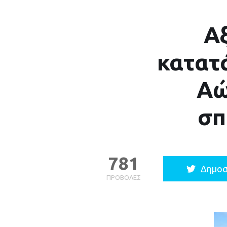
Α
κατατ
Αώ
σπ
781
Δημοσ
ΠΡΟΒΟΛΈΣ