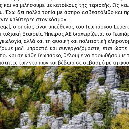
ς και να μιλήσουμε με κατοίκους της περιοχής. Ως γε
ου. Έχω δει πολλά τοπία με άσπρο ασβεστόλιθο και π
πέντε καλύτερες στον κόσμο»
egal, ο οποίος είναι υπεύθυνος του Γεωπάρκου Lubero
πτυξιακή Εταιρεία Ήπειρος ΑΕ διαχειρίζεται το Γεωπά
εωλογία, αλλά και τη φυσική και πολιτιστική κληρον
ζουμε μαζί μπροστά και συνεργαζόμαστε, έτσι ώστε ν
ο. Και σε κάθε Γεωπάρκο, θέλουμε να προωθήσουμε τη
ιότητες των ντόπιων και βέβαια σε σεβασμό με τη φυσι