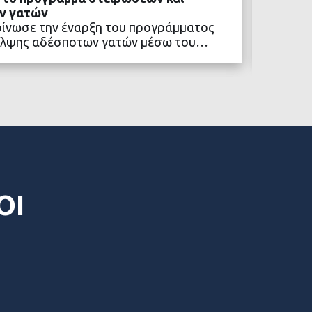
ν γατών
Το «Πο
οίνωσε την έναρξη του προγράμματος
συνεχίζ
αλψης αδέσποτων γατών μέσω του…
κοινότ
ΒΑΣΤΕ ΠΕΡΙΣΣΟΤΕΡΑ
ΟΙ