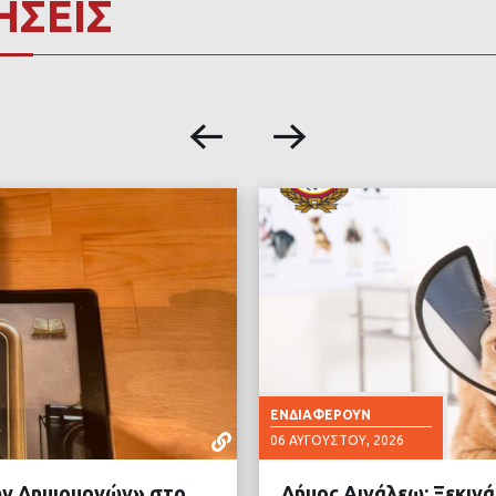
ΗΣΕΙΣ
ΕΝΔΙΑΦΈΡΟΥΝ
06 ΑΥΓΟΎΣΤΟΥ, 2026
νών Δημιουργών» στο
Δήμος Αιγάλεω: Ξεκιν