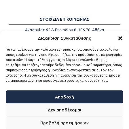
ΣΤΟΙΧΕΙΑ ΕΠΙΚΟΙΝΩΝΙΑΣ
Ακαδημίας 65 & Γενναδίου 8, 106 78, Αθήνα
Τηλέφωνα:
+30 213-2147500
Διαχείριση Συγκατάθεσης
Email:
info@kede.gr
Για να παρέχουμε την καλύτερη εμπειρία, χρησιμοποιούμε τεχνολογίες
όπως cookies για την αποθήκευση ή/και την πρόσβαση σε πληροφορίες
συσκευών. Η συγκατάθεση για τις εν λόγω τεχνολογίες θα μας
επιτρέψει να επεξεργαστούμε δεδομένα προσωπικού χαρακτήρα, όπως
ΧΡΗΣΙΜΟΙ ΣΥΝΔΕΣΜΟΙ
συμπεριφορά περιήγησης ή μοναδικά αναγνωριστικά σε αυτόν τον
ιστότοπο. Η μη συγκατάθεση ή η ανάκληση της συγκατάθεσης, μπορεί
Η ΚΕΔΕ
να επηρεάσει αρνητικά ορισμένες λειτουργίες και δυνατότητες.
Επικοινωνία
Sitemap
Προσβασιμότητα
Αποδοχή
Όροι χρήσης
Δεν αποδέχομαι
Προβολή προτιμήσεων
WEB DEVELOPMENT BY
ΕΓΚΡΙΤΟΣ GROUP - ΣΥΝΕΡΓΑΣΙΑ Α.Ε.