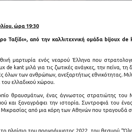
λίου, ώρα 19:30
ο Ταξίδι», από την καλλιτεχνική ομάδα
bijoux
de
ηθινή μαρτυρία ενός νεαρού Έλληνα που στρατολογ
x de kant μιλά για τις ζωτικές ανάγκες, την πείνα, τη
ές όλων των ανθρώπων, ανεξαρτήτως εθνικότητας. Μιλ
α του ελλαδικού χώρου.
τοπίο θραυσμάτων, ένας άγνωστος στρατιώτης του 
ού και ξαναγράφει την ιστορία. Συντροφιά του ένας
της Μικρασίας από μια κόρη των Αθηνών που τραγουδά 
το πλαίσιο του προγράμματος 2022, του θεσμού “Όλη