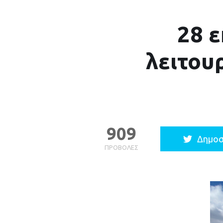
28 ε
λειτου
909
Δημοσ
ΠΡΟΒΟΛΈΣ