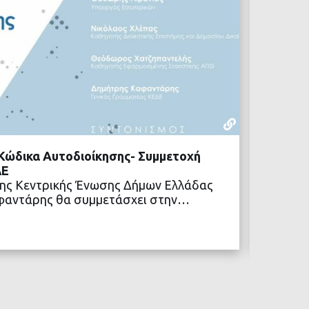
ΥΠΟΥΡΓΕΊΟ
16 ΙΟΥΝΊΟΥ,
 Κώδικα Αυτοδιοίκησης- Συμμετοχή
ΥΠΕΣ: 
ΔΕ
αιτήσε
της Κεντρικής Ένωσης Δήμων Ελλάδας
οδικής
αφαντάρης θα συμμετάσχει στην…
Με από
τροποι
ΒΑΣΤΕ ΠΕΡΙΣΣΟΤΕΡΑ
χρημα