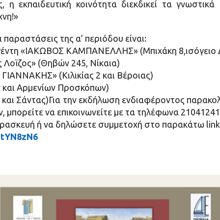
, η εκπαιδευτική κοινότητα διεκδικεί τα γνωστικά
χνη!»
 παραστάσεις της α’ περιόδου είναι:
. Ρέντη «ΙΑΚΩΒΟΣ ΚΑΜΠΑΝΕΛΛΗΣ» (Μπιχάκη 8,ισόγειο 
 Λοϊζος» (Θηβών 245, Νίκαια)
ΙΑΝΝΑΚΗΣ» (Κιλικίας 2 και Βέροιας)
 και Αρμενίων Προσκόπων)
ου και Σάντας)Για την εκδήλωση ενδιαφέροντος παρα
 μπορείτε να επικοινωνείτε με τα τηλέφωνα 21041241
αρασκευή ή να δηλώσετε συμμετοχή στο παρακάτω link
MtYN8zN6