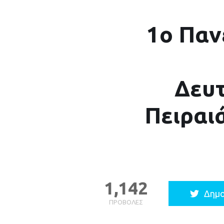
1ο Παν
Δευ
Πειραι
1,142
Δημο
ΠΡΟΒΟΛΈΣ