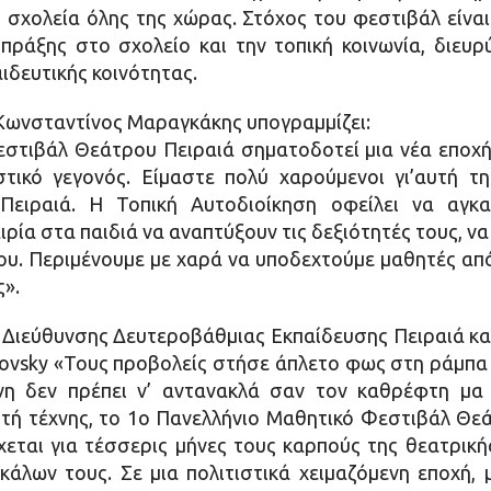
σχολεία όλης της χώρας. Στόχος του φεστιβάλ είναι
πράξης στο σχολείο και την τοπική κοινωνία, διευρύ
αιδευτικής κοινότητας.
 Κωνσταντίνος Μαραγκάκης υπογραμμίζει:
στιβάλ Θεάτρου Πειραιά σηματοδοτεί μια νέα εποχή 
στικό γεγονός. Είμαστε πολύ χαρούμενοι γι’αυτή 
ειραιά. Η Τοπική Αυτοδιοίκηση οφείλει να αγκαλ
ιρία στα παιδιά να αναπτύξουν τις δεξιότητές τους, ν
ου. Περιμένουμε με χαρά να υποδεχτούμε μαθητές απ
ς».
 Διεύθυνσης Δευτεροβάθμιας Εκπαίδευσης Πειραιά κα
kovsky «Τους προβολείς στήσε άπλετο φως στη ράμπα 
νη δεν πρέπει ν’ αντανακλά σαν τον καθρέφτη μα
τή τέχνης, το 1ο Πανελλήνιο Μαθητικό Φεστιβάλ Θε
χεται για τέσσερις μήνες τους καρπούς της θεατρική
άλων τους. Σε μια πολιτιστικά χειμαζόμενη εποχή, 