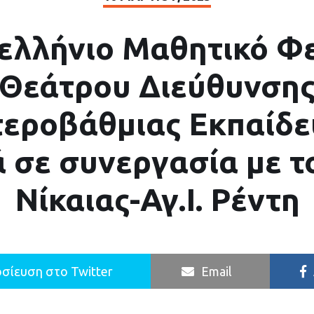
ελλήνιο Μαθητικό Φ
Θεάτρου Διεύθυνση
τεροβάθμιας Εκπαίδε
ά σε συνεργασία με τ
Νίκαιας-Αγ.Ι. Ρέντη
σίευση στο Twitter
Email