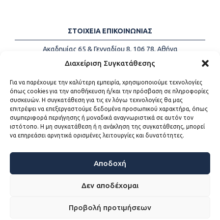
ΣΤΟΙΧΕΙΑ ΕΠΙΚΟΙΝΩΝΙΑΣ
Ακαδημίας 65 & Γενναδίου 8, 106 78, Αθήνα
Τηλέφωνα:
+30 213-2147500
Διαχείριση Συγκατάθεσης
Email:
info@kede.gr
Για να παρέχουμε την καλύτερη εμπειρία, χρησιμοποιούμε τεχνολογίες
όπως cookies για την αποθήκευση ή/και την πρόσβαση σε πληροφορίες
συσκευών. Η συγκατάθεση για τις εν λόγω τεχνολογίες θα μας
επιτρέψει να επεξεργαστούμε δεδομένα προσωπικού χαρακτήρα, όπως
ΧΡΗΣΙΜΟΙ ΣΥΝΔΕΣΜΟΙ
συμπεριφορά περιήγησης ή μοναδικά αναγνωριστικά σε αυτόν τον
ιστότοπο. Η μη συγκατάθεση ή η ανάκληση της συγκατάθεσης, μπορεί
Η ΚΕΔΕ
να επηρεάσει αρνητικά ορισμένες λειτουργίες και δυνατότητες.
Επικοινωνία
Sitemap
Προσβασιμότητα
Αποδοχή
Όροι χρήσης
Δεν αποδέχομαι
Προβολή προτιμήσεων
WEB DEVELOPMENT BY
ΕΓΚΡΙΤΟΣ GROUP - ΣΥΝΕΡΓΑΣΙΑ Α.Ε.