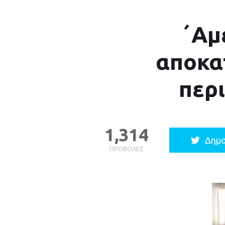
΄Αμ
αποκα
περ
1,314
Δημο
ΠΡΟΒΟΛΈΣ