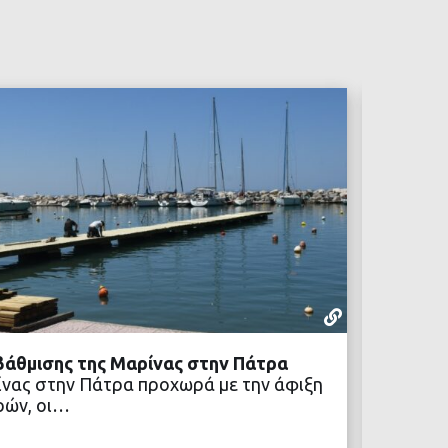
ΡΕΠΟΡΤΆΖ
30 ΙΟΥΛΊΟΥ,
άθμισης της Μαρίνας στην Πάτρα
Η πρώτ
νας στην Πάτρα προχωρά με την άφιξη
Ο Δήμο
ρών, οι…
τιμής,