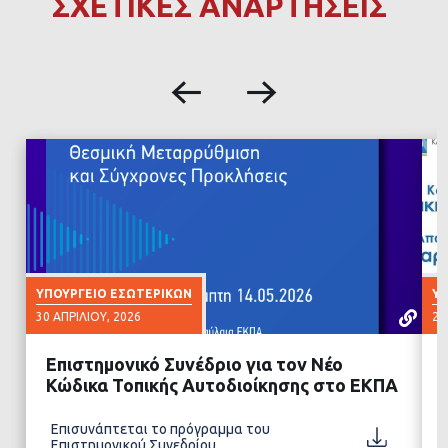
ΣΧΕΤΙΚΕΣ ΑΝΑΡΤΗΣΕΙΣ
ΥΠΟΥΡΓΕΊΟ ΕΣΩΤΕΡΙΚΏΝ
ΥΠ
30 ΑΠΡΙΛΊΟΥ, 2026
29
Επιστημονικό Συνέδριο για τον Νέο
Κώδικα Τοπικής Αυτοδιοίκησης στο ΕΚΠΑ
Επισυνάπτεται το πρόγραμμα του
ΔΙΑΒΑΣΤΕ ΠΕΡΙΣΣΟΤΕΡΑ
Επιστημονικού Συνεδρίου