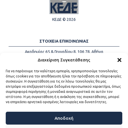
ΚΕΔΕ © 2026
ΣΤΟΙΧΕΙΑ ΕΠΙΚΟΙΝΩΝΙΑΣ
Ακαδημίας 65 & Γενναδίου 8, 106 78, Αθήνα
Τηλέφωνα:
+30 213-2147500
Διαχείριση Συγκατάθεσης
Email:
info@kede.gr
Για να παρέχουμε την καλύτερη εμπειρία, χρησιμοποιούμε τεχνολογίες
όπως cookies για την αποθήκευση ή/και την πρόσβαση σε πληροφορίες
συσκευών. Η συγκατάθεση για τις εν λόγω τεχνολογίες θα μας
επιτρέψει να επεξεργαστούμε δεδομένα προσωπικού χαρακτήρα, όπως
ΧΡΗΣΙΜΟΙ ΣΥΝΔΕΣΜΟΙ
συμπεριφορά περιήγησης ή μοναδικά αναγνωριστικά σε αυτόν τον
ιστότοπο. Η μη συγκατάθεση ή η ανάκληση της συγκατάθεσης, μπορεί
Η ΚΕΔΕ
να επηρεάσει αρνητικά ορισμένες λειτουργίες και δυνατότητες.
Επικοινωνία
Sitemap
Προσβασιμότητα
Αποδοχή
Όροι χρήσης