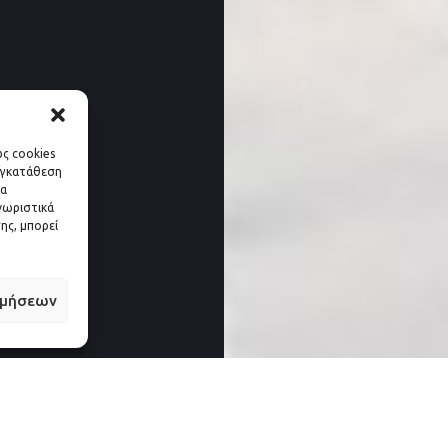
ως cookies
υγκατάθεση
να
νωριστικά
ης, μπορεί
ιμήσεων