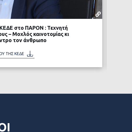
ΛΆΖΑΡΟΣ 
11 ΔΕΚΕΜΒΡ
ΚΕΔΕ στο ΠΑΡΟΝ : Τεχνητή
Συνέντ
υς – Μοχλός καινοτομίας κι
σύστημ
κεντρο τον άνθρωπο
Η ΣΥΝΕΝ
ΟΥ ΤΗΣ ΚΕΔΕ
ΒΑΣΤΕ ΠΕΡΙΣΣΟΤΕΡΑ
ΟΙ