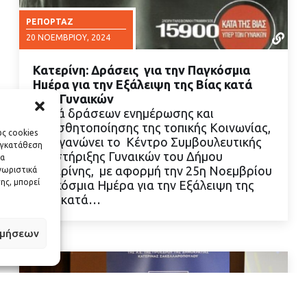
ΡΕΠΟΡΤΆΖ
20 ΝΟΕΜΒΡΊΟΥ, 2024
Κατερίνη: Δράσεις για την Παγκόσμια
Ημέρα για την Εξάλειψη της Βίας κατά
των Γυναικών
Σειρά δράσεων ενημέρωσης και
ευαισθητοποίησης της τοπικής Κοινωνίας,
ΔΙΑΒΑΣΤΕ ΠΕΡΙΣΣΟΤΕΡΑ
ως cookies
διοργανώνει το Κέντρο Συμβουλευτικής
υγκατάθεση
Υποστήριξης Γυναικών του Δήμου
να
Κατερίνης, με αφορμή την 25η Νοεμβρίου
νωριστικά
ης, μπορεί
Παγκόσμια Ημέρα για την Εξάλειψη της
Βίας κατά…
ιμήσεων