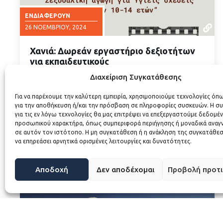
ΕΝΔΙΑΦΈΡΟΥΝ
26 ΝΟΕΜΒΡΊΟΥ, 2024
Χανιά: Δωρεάν εργαστήριο δεξιοτήτων
για εκπαιδευτικούς
Διαδραστικό εργαστήριο δεξιοτήτων για
Διαχείριση Συγκατάθεσης
εκπαιδευτικούς, στο πλαίσιο των
16ήμερων Δράσεων της Περιφέρειας
ΔΙΑΒΑΣΤΕ ΠΕΡΙΣΣΟΤΕΡΑ
Για να παρέχουμε την καλύτερη εμπειρία, χρησιμοποιούμε τεχνολογίες όπ
Κρήτης – Αυτοτελούς Γραφείου Ισότητας
για την αποθήκευση ή/και την πρόσβαση σε πληροφορίες συσκευών. Η σ
και Περιφερειακής Επιτροπής Ισότητας
για τις εν λόγω τεχνολογίες θα μας επιτρέψει να επεξεργαστούμε δεδομέ
των Φύλων (ΠΕΠΙΣ) για την Πρόληψη και
προσωπικού χαρακτήρα, όπως συμπεριφορά περιήγησης ή μοναδικά αναγ
σε αυτόν τον ιστότοπο. Η μη συγκατάθεση ή η ανάκληση της συγκατάθεσ
Αντιμετώπιση της…
να επηρεάσει αρνητικά ορισμένες λειτουργίες και δυνατότητες.
Αποδοχή
Δεν αποδέχομαι
Προβολή προτ